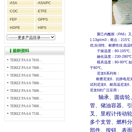
·
ASA
·
ASA/PC
·
COC
·
ETFE
·
FEP
·
GPPS
·
HDPE
·
HIPS
聚己内酰胺（
PA6
）又
1.13g/cm3
；熔点：
215
℃
优
;
自润性、耐磨性佳
;
低温
干燥温度：
80-105
℃
;
融化温度：
230-280
℃
TEREZ PA 6.6 7610…
模具温度：
80-90
℃
如
TEREZ PA 6.6 7600…
于
80
℃
。
尼龙
6
系列有：
TEREZ PA 6.6 7600…
耐磨尼龙
6
、抗静电尼
TEREZ PA 6.6 7600…
试剂尼龙
6
、耐高温尼龙
6
尼龙
6
的广泛应用：
TEREZ PA 6.6 7600…
轴承、圆齿轮
TEREZ PA 6.6 7600…
管、储油容器、
TEREZ PA 6.6 7600…
叉、里程计传动
TEREZ PA 6.6 7530…
多个支管、燃料
部件、按钮、表