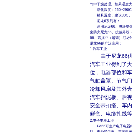
气中干燥处理。如果湿度
熔化温度：
260~290C
模具温度：建议
80C
。
尼龙
6
系列有：
通用尼龙
66
、玻纤增
卤防火尼龙
66
、抗紫外线
66
、高抗冲（超韧）尼龙
6
尼龙
66
的广泛应用：
1.
汽车工业
由于尼龙
66
汽车工业得到了
位，电器部位和
气缸盖罩、节气
冷却风扇及其外
汽车挡泥板、后
安全带扣搭、车
鲜盒、电缆扎线
2.
电子电器工业
PA66
可生产电子电器
锅、电动吸尘器、高频电