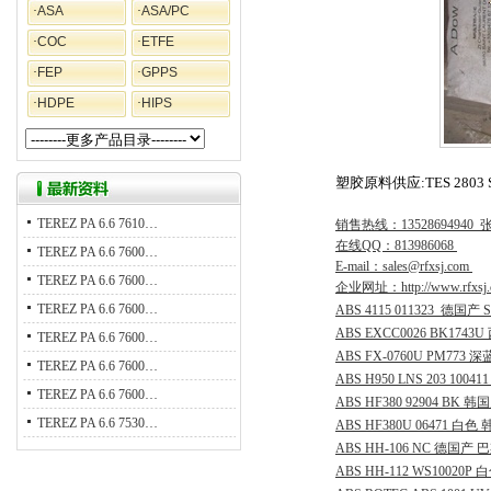
·
ASA
·
ASA/PC
·
COC
·
ETFE
·
FEP
·
GPPS
·
HDPE
·
HIPS
塑胶原料供应:TES
2803
TEREZ PA 6.6 7610…
销售热线：13528694940
在线QQ：813986068
TEREZ PA 6.6 7600…
E-mail：sales@rfxsj.com
TEREZ PA 6.6 7600…
企业网址：http://www.rfxsj.
TEREZ PA 6.6 7600…
ABS
4115
011323
德国产
ABS
EXCC0026
BK1743U
TEREZ PA 6.6 7600…
ABS
FX-0760U
PM773
深
TEREZ PA 6.6 7600…
ABS
H950
LNS
203
100411
TEREZ PA 6.6 7600…
ABS
HF380
92904
BK
韩国
TEREZ PA 6.6 7530…
ABS
HF380U
06471
白色
ABS
HH-106
NC
德国产
巴
ABS
HH-112
WS10020P
白