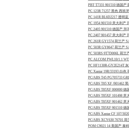
PBT
T7331
901510
德国产
PC
123R
71257
黑色
西班
PC
141R
BL6D2217
透明蓝
PC
1954
901510
意大利产
PC
2405
901510
德国产
拜
PC
2407
901457
意大利产
PC
261R
GY1574
荷兰产
S
PC
503R
GY8647
荷兰产
S
PC
503RS
9T7D006L
荷兰
PC
ALCOM
PWL10/1.1
WT
PC
HF1130R-GY2E214T
灰
PC
Xantar
19R/33193
白色
PC/ABS
T45
PG705733
GR
PC/ABS
T85
XF
/901462
黑
PC/ABS
T85XF
000000
德
PC/ABS
T85XF
101498
意
PC/ABS
T85XF
901462
意
PC/ABS
T85XF
901510
德
PC/ABS
Xantar
CF
107/302
PC/ABS
XCY630
76701
荷
POM
C9021
14
美国产
泰