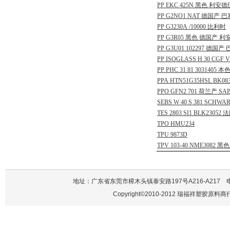
PP
EKC
425N
黑色
利安德
PP
G2NO1
NAT
德国产
巴
PP
G3230A
/10000
比利时
PP
G3R05
黑色
德国产
利
PP
G3U01
102297
德国产
PP
ISOGLASS
H
30
CGF
V
PP
PHC
31
81
3031405
本
PPA
HTN51G35HSL
BK08
PPO
GFN2
701
荷兰产
SAB
SEBS
W
40
S
381
SCHWAR
TES
2803
SI1
BLK23052
法
TPO
HMU234
TPU
9873D
TPV
103-40
NME3082
黑色
地址：广东省东莞市樟木头镇泰安路197号A216-A217 电话：137
Copyright©2010-2012 瑞福祥塑胶原料商行 A