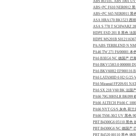
ABS
ROTEC
ABS
1001
UV
ABS+PC
F610
NER0912
黑
ABS+PC
S65
NER0911
黑
ASA
HRA170
BK1523
西
ASA
S
778
T
SCHWARZ
2
HDPE
ESD
201
B
黑色
法
HDPE
MS201B
S01211636
PA/ABS
TERBLEND
N
NM
PA46
TW
271
F6/00001
本
PA6
B3EG6
NC
德国产
巴
PA6
BKV15H3.0
000000
D
PA6
BKV60H2
EF900116
B
PA6
LATAMID
6
H2
G/25-
PA6
Miramid
FP20S/01
NA
PA6
SX
218
V60
BK
法国
PA66
70G30HSLR
BK099
PA66
ALTECH
PA66
C
100
PA66
NYT
GS/S
灰色
荷兰
PA66
TSM-30/2
UV
黑色
9
PBT
B4300G6
05110
黑色
PBT
B4300G6
NC
德国产
PBT
B4520
00110
黑色
德