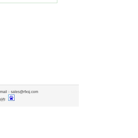
sales@rfxsj.com
制作