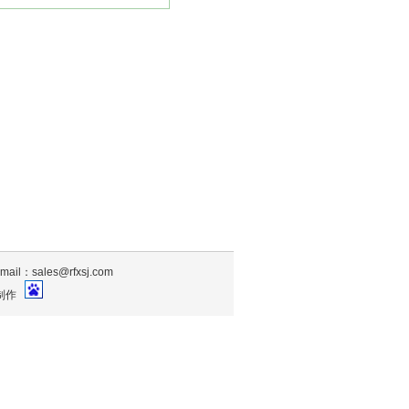
sales@rfxsj.com
制作