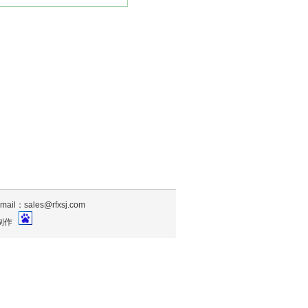
sales@rfxsj.com
制作