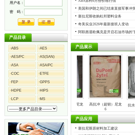
ABS原料6月份价格行情
用户名：
美国和伊朗之间已结束直接军事冲
密 码：
塞拉尼斯收购杜邦塑料业务
奇美实业2026年最新接班人变动
阿联酋退欧佩克是开启石油市场的“
产品目录
产品展示
·
ABS
·
AES
·
AES/PC
·
AS(SAN)
·
ASA
·
ASA/PC
·
COC
·
ETFE
·
FEP
·
GPPS
·
HDPE
·
HIPS
·
LCP
·
MS
抗静电（导电）尼龙
高抗冲（超韧）尼龙
料
导电PA6工程塑料,
抗水解
6
6
产品应用
塞拉尼斯原材料加工建议